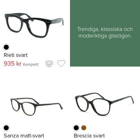
Trendiga, klassiska och
moderiktiga glasögon.
Rieti svart
935 kr
Komplett
Sanza matt-svart
Brescia svart