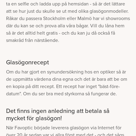
ta en selfie och ladda upp på hemsidan - så är det lättare
att se hur just du skulle se ut med olika glasögonmodeller.
Råkar du passera Stockholm eller Malmö har vi showrooms
där du kan se och prova alla våra bågar. Vill du låna hem
så är det alltid helt gratis - och du kan ju då också få
smakråd från närstående.
Glasögonrecept
Om du har gjort en synundersökning hos en optiker så är
de uppmätta värdena dina egna och det är bara att be om
en kopia på ditt recept. Ett recept har inget "bäst-före-
datum". Om du ser bra med styrkorna så fungerar de.
Det finns ingen anledning att betala så
mycket för glasögon!
När Favoptic började leverera glasögon via Internet för
över 20 år sedan var vi allra först med det - och det sågs