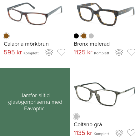
Calabria mörkbrun
Bronx melerad
595 kr
1125 kr
Komplett
Komplett
Jämför alltid
glasögonpriserna med
Favoptic.
Coltano grå
1135 kr
Komplett