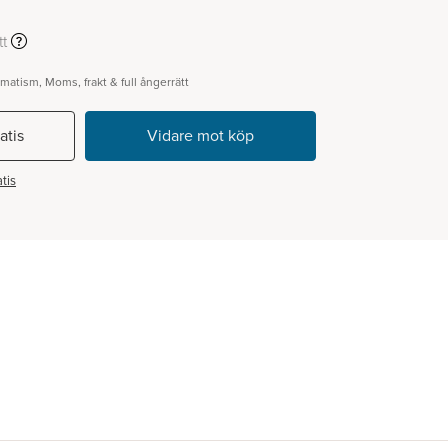
t
gmatism, Moms, frakt & full ångerrätt
atis
tis