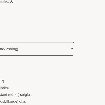
mplett
67)
mörka)
stant mörka) solglas
gskiftande) glas