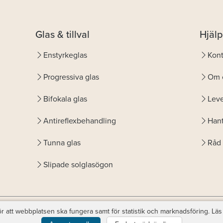
Glas & tillval
Hjälp
Enstyrkeglas
Kont
Progressiva glas
Om 
Bifokala glas
Leve
Antireflexbehandling
Hant
Tunna glas
Råd 
Slipade solglasögon
r att webbplatsen ska fungera samt för statistik och marknadsföring. Läs
© Copyright
Favoptic
. support@favoptic.com