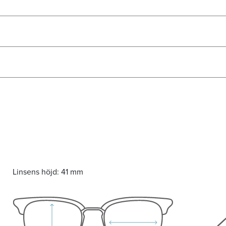
Linsens höjd:
41 mm