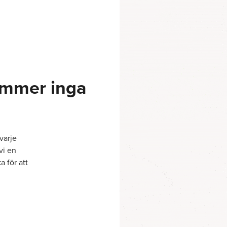
kommer inga
varje
vi en
a för att