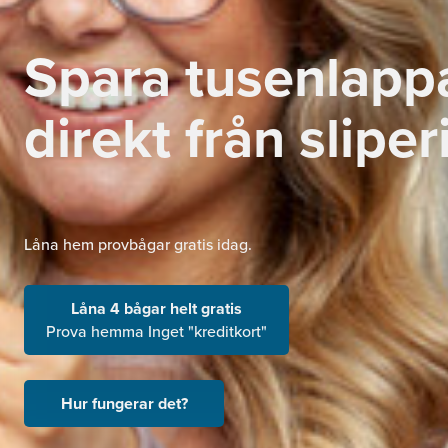
Spara tusenlapp
direkt från sliper
Låna hem provbågar gratis idag.
Låna 4 bågar helt gratis
Prova hemma Inget "kreditkort"
Hur fungerar det?