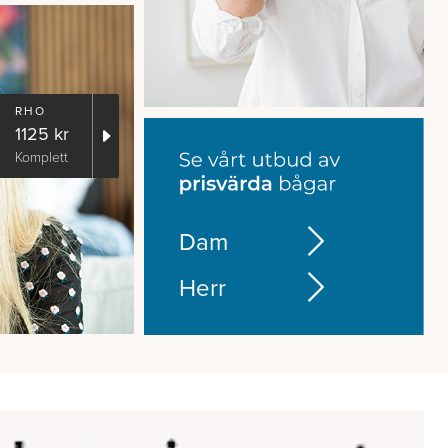
RHO
1125 kr
Komplett
Dam
Herr