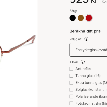
kr
Ko
Färg:
Beräkna ditt pris
Välj glas:
Tillval:
Antireflex
Tunna glas (1.6)
Extra tunna glas (1.
Solglas (konstant 
Polariserande (kon
Fotokromatiska (fär