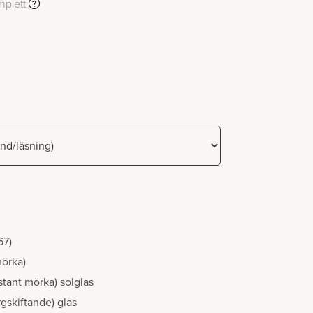
mplett
67)
mörka)
stant mörka) solglas
gskiftande) glas