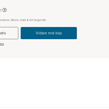
t
gmatism, Moms, frakt & full ångerrätt
atis
tis