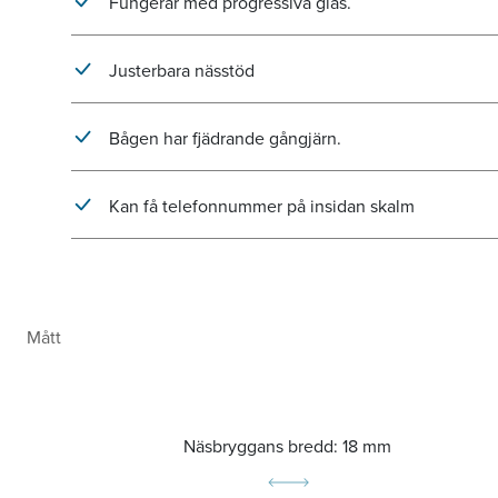
Fungerar med progressiva glas.
Justerbara nässtöd
Bågen har fjädrande gångjärn.
Kan få telefonnummer på insidan skalm
Mått
Näsbryggans bredd:
18 mm