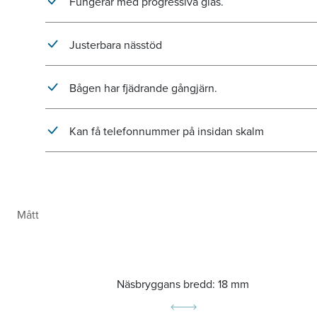
Fungerar med progressiva glas.
Justerbara nässtöd
Bågen har fjädrande gångjärn.
Kan få telefonnummer på insidan skalm
Mått
Näsbryggans bredd:
18 mm