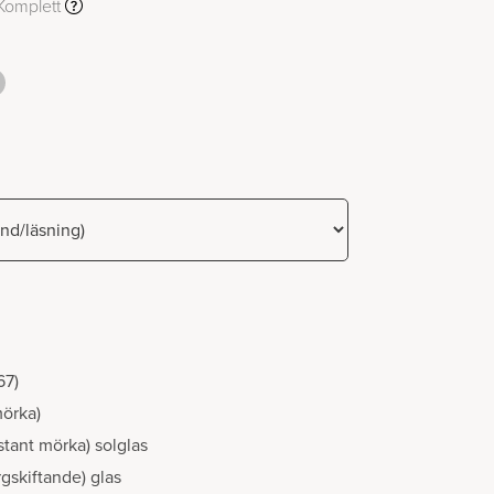
Komplett
67)
mörka)
stant mörka) solglas
gskiftande) glas