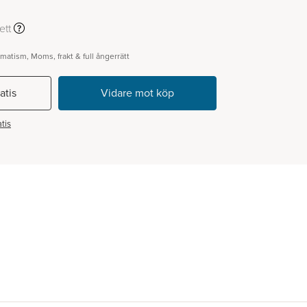
ett
gmatism, Moms, frakt & full ångerrätt
atis
tis