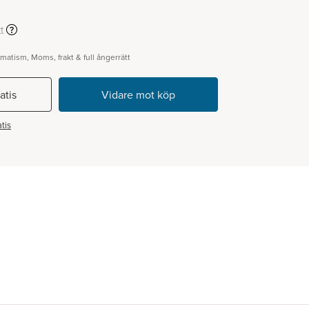
t
gmatism, Moms, frakt & full ångerrätt
atis
tis