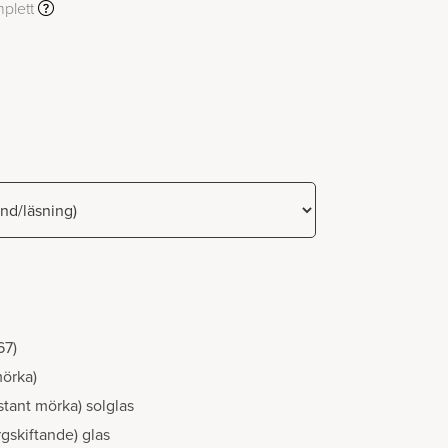
plett
67)
mörka)
stant mörka) solglas
gskiftande) glas