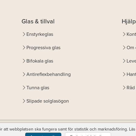
Glas & tillval
Hjälp
Enstyrkeglas
Kont
Progressiva glas
Om 
Bifokala glas
Leve
Antireflexbehandling
Hant
Tunna glas
Råd 
Slipade solglasögon
r att webbplatsen ska fungera samt för statistik och marknadsföring. Läs
© Copyright
Favoptic
. support@favoptic.com