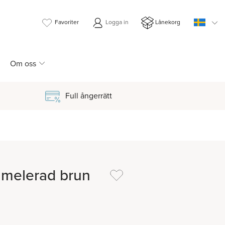
Favoriter
Logga in
Lånekorg
Om oss
Full ångerrätt
 melerad brun