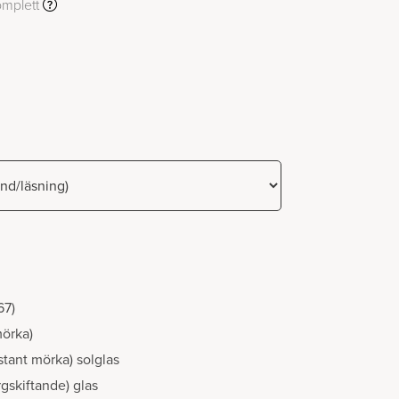
mplett
67)
mörka)
stant mörka) solglas
gskiftande) glas