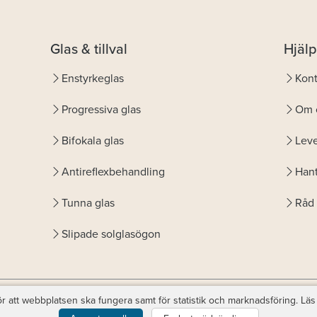
Glas & tillval
Hjälp
Enstyrkeglas
Kont
Progressiva glas
Om 
Bifokala glas
Leve
Antireflexbehandling
Hant
Tunna glas
Råd 
Slipade solglasögon
r att webbplatsen ska fungera samt för statistik och marknadsföring. Läs
© Copyright
Favoptic
. support@favoptic.com