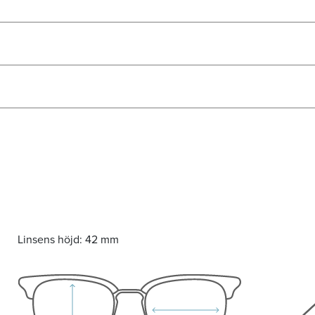
Linsens höjd:
42 mm