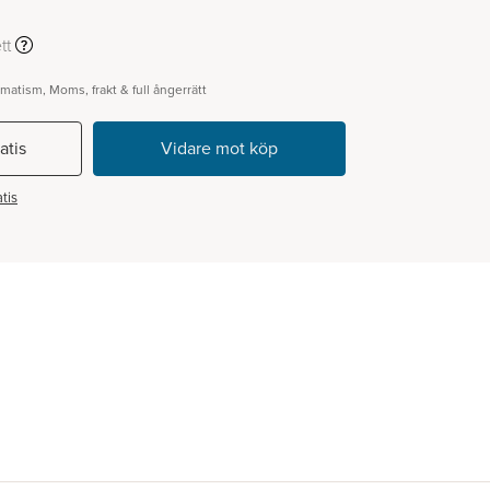
tt
gmatism, Moms, frakt & full ångerrätt
atis
tis